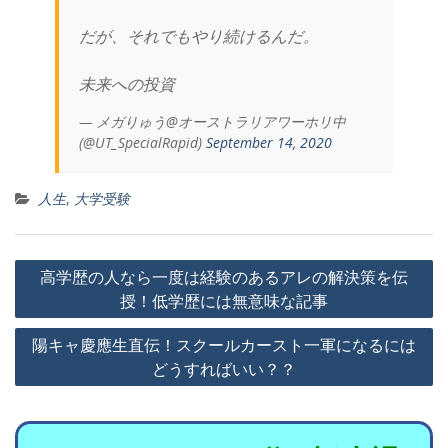
だが、それでもやり続けるんだ。
未来への投資
— メガりゅう@オーストラリアワーホリ中
(@UT_SpecialRapid)
September 14, 2020
人生
,
大学受験
投
高学歴の人なら一度は経験のあるアレの解決策を伝
授！低学歴には無意味な記事
稿
陽キャ慶應生直伝！スクールカースト一軍になるには
ナ
どうすればいい？？
ビ