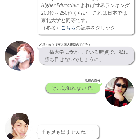
Higher Educatin
によれば世界ランキング
200位～250位くらい。これは日本では
東北大学と同等です。
（参考）
こちら
の記事をクリック！
メガりゅう（横浜国大後期のすがた）
一橋大学に受かっている時点で、私に
勝ち目はないでしょうに。
現在の自分
そこは触れないで…
手も足も出ませんね！！