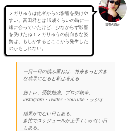
メガりゅうは他者からの影響を受けや
すい。富田君とは19歳くらいの時に一
現在の自分
緒に会っていたけど、少なからず影響
を受けたね！メガりゅうの前向きな姿
勢は、もしかするとここから発生した
のかもしれない。
一日一日の積み重ねは、将来きっと大き
な成果になると私は考える
筋トレ、受験勉強、ブログ執筆、
Instagram・Twitter・YouTube・ラジオ
結果がでない日もある。
多忙でスケジュールが上手くいかない日
もある。