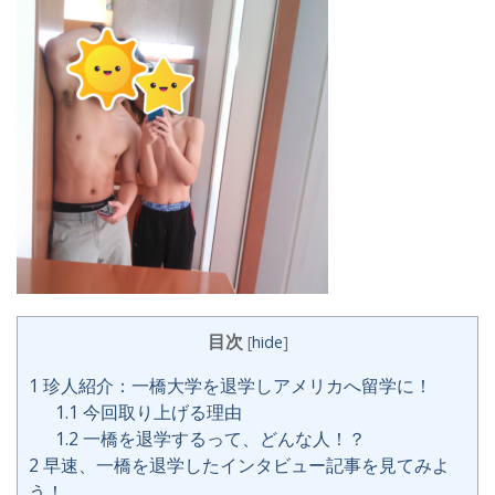
目次
[
hide
]
1
珍人紹介：一橋大学を退学しアメリカへ留学に！
1.1
今回取り上げる理由
1.2
一橋を退学するって、どんな人！？
2
早速、一橋を退学したインタビュー記事を見てみよ
う！