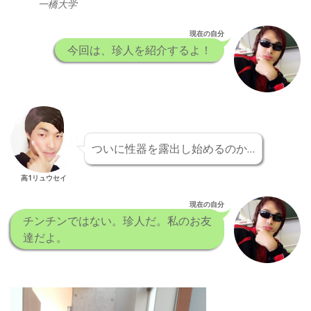
一橋大学
現在の自分
今回は、珍人を紹介するよ！
ついに性器を露出し始めるのか…
高1リュウセイ
現在の自分
チンチンではない。珍人だ。私のお友
達だよ。