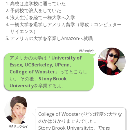
高校は進学校に通っていた
予備校で浪人をしていた
浪人生活を経て一橋大学へ入学
一橋大学を退学しアメリカ留学（専攻：コンピュター
サイエンス）
アメリカの大学を卒業しAmazonへ就職
現在の自分
アメリカの大学は「
University of
Essex, UCBerkeley, UPenn,
College of Wooster
」ってとこらし
い。 その後、
Stony Brook
University
を卒業するよ。
College of Woosterがどの程度の大学な
のかは分かりませんでした。
高1リュウセイ
Stony Brook Universityは、
Times