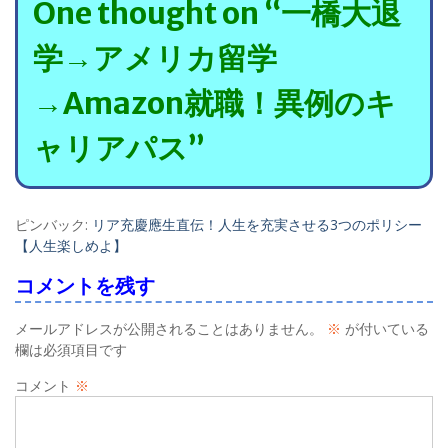
ゲ
One thought on “一橋大退
ー
学→アメリカ留学
シ
→Amazon就職！異例のキ
ョ
ャリアパス”
ン
ピンバック:
リア充慶應生直伝！人生を充実させる3つのポリシー
【人生楽しめよ】
コメントを残す
メールアドレスが公開されることはありません。
※
が付いている
欄は必須項目です
コメント
※