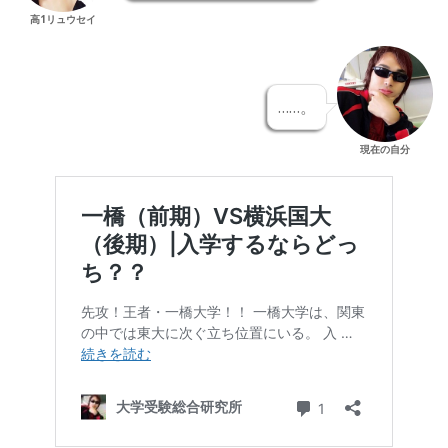
高1リュウセイ
……。
現在の自分