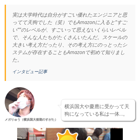
実は大学時代は自分がすごい優れたエンジニアと思
ってて天狗でした（笑）でもAmazonに入ると”すご
い””のレベルが、すごいって思えないくらいレベル
で、そんな人たちがたくさんいたんだ。スケールの
大きい考え方だったり、その考え方にのっとったシ
ステムが存在することもAmazonで初めて知りまし
た。
インタビュー記事
横浜国大や慶應に受かって天
狗になっている私は一体…。
メガりゅう（横浜国大後期のすがた）