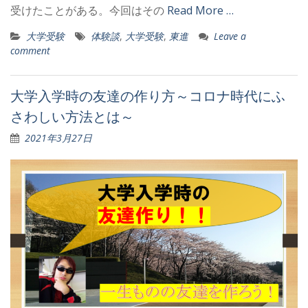
受けたことがある。今回はその
Read More …
大学受験
体験談
,
大学受験
,
東進
Leave a
comment
大学入学時の友達の作り方～コロナ時代にふ
さわしい方法とは～
2021年3月27日