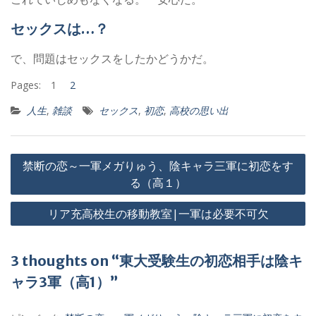
セックスは…？
で、問題はセックスをしたかどうかだ。
Pages:
1
2
人生
,
雑談
セックス
,
初恋
,
高校の思い出
投
禁断の恋～一軍メガりゅう、陰キャラ三軍に初恋をす
稿
る（高１）
ナ
リア充高校生の移動教室|一軍は必要不可欠
ビ
ゲ
3 thoughts on “東大受験生の初恋相手は陰キ
ー
ャラ3軍（高1）”
シ
ョ