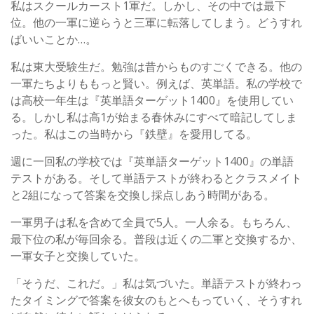
私はスクールカースト1軍だ。しかし、その中では最下
位。他の一軍に逆らうと三軍に転落してしまう。どうすれ
ばいいことか…。
私は東大受験生だ。勉強は昔からものすごくできる。他の
一軍たちよりももっと賢い。例えば、英単語。私の学校で
は高校一年生は『英単語ターゲット1400』を使用してい
る。しかし私は高1が始まる春休みにすべて暗記してしま
った。私はこの当時から『鉄壁』を愛用してる。
週に一回私の学校では『英単語ターゲット1400』の単語
テストがある。そして単語テストが終わるとクラスメイト
と2組になって答案を交換し採点しあう時間がある。
一軍男子は私を含めて全員で5人。一人余る。もちろん、
最下位の私が毎回余る。普段は近くの二軍と交換するか、
一軍女子と交換していた。
「そうだ、これだ。」私は気づいた。単語テストが終わっ
たタイミングで答案を彼女のもとへもっていく、そうすれ