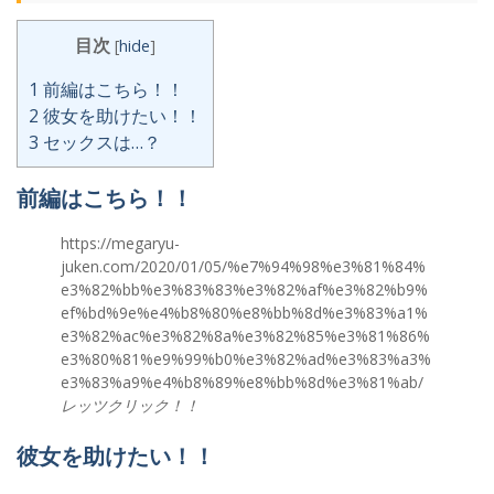
目次
[
hide
]
1
前編はこちら！！
2
彼女を助けたい！！
3
セックスは…？
前編はこちら！！
https://megaryu-
juken.com/2020/01/05/%e7%94%98%e3%81%84%
e3%82%bb%e3%83%83%e3%82%af%e3%82%b9%
ef%bd%9e%e4%b8%80%e8%bb%8d%e3%83%a1%
e3%82%ac%e3%82%8a%e3%82%85%e3%81%86%
e3%80%81%e9%99%b0%e3%82%ad%e3%83%a3%
e3%83%a9%e4%b8%89%e8%bb%8d%e3%81%ab/
レッツクリック！！
彼女を助けたい！！