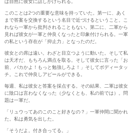
ば自然に彼女に話しかけられる。
このことは2つの重要な意味を持っていた。第一に、あく
まで答案を交換するという名目で近づけるということ。こ
れなら一軍から批判されることもない。第二に、二軍から
見れば彼女が一軍と仲良くなったと印象付けられる。一軍
の私という存在が「抑止力」となったのだ。
彼女との席は遠い。わざと目立つように動いた。そして私
は天才だ、もちろん満点を取る。そして彼女に言った「お
前、バカかよ！もっと勉強しろよ！」そしてボディータッ
チ。これで仲良しアピールができる。
毎週、私は彼女と答案を採点する。その結果、二軍は彼女
に陰口は言わなくなった（少なくとも、私の前では）。問
題は一軍だ。
「リュウってあのこのこと好きなの？」一軍仲間に聞かれ
た。私は勇気を出した。
「そうだよ。付き合ってる。」