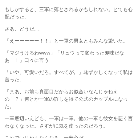
もしかすると、三軍に落とされるかもしれない。とても心
配だった。
さあ、どうだ…。
「えーーーーー！！」と一軍の男女ともみんな驚いた。
「マジうけるわwww」「リュウって変わった趣味だな
あ！！」口々に言う
「いや、可愛いだろ。すべてが。」恥ずかしくなって私は
言った。
「まあ、お前も真面目だからお似合いなんじゃねえ
の！？」何とか一軍の許しを得て公式のカップルになっ
た。
一軍底辺いえども、一軍は一軍。他の一軍も彼女を悪く言
わなくなった。さすがに気を使ったのだろう。
これでいじめもなくなる。一安心だ。