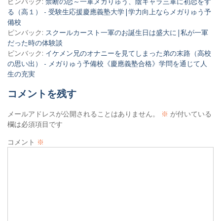
ピンバック:
禁断の恋～一軍メガりゅう、陰キャラ三軍に初恋をす
ン
る（高１） - 受験生応援慶應義塾大学|学力向上ならメガりゅう予
備校
ピンバック:
スクールカースト一軍のお誕生日は盛大に|私が一軍
だった時の体験談
ピンバック:
イケメン兄のオナニーを見てしまった弟の末路（高校
の思い出） - メガりゅう予備校《慶應義塾合格》学問を通じて人
生の充実
コメントを残す
メールアドレスが公開されることはありません。
※
が付いている
欄は必須項目です
コメント
※