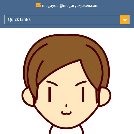
Skip
megayobi@megaryu-juken.com
to
content
Quick Links