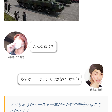
こんな感じ？
大学時代の自分
さすがに、そこまでではない…(;^ω^)
過去の自分
メガりゅうがカースト一軍だった時の初恋話はこち
らから！！