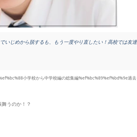
生でいじめから脱するも、もう一度やり直したい！高校では友
/01/自分史%ef%bc%88小学校から中学校編の総集編%ef%bc%89%ef%bd%9e過去
振舞うのか！？