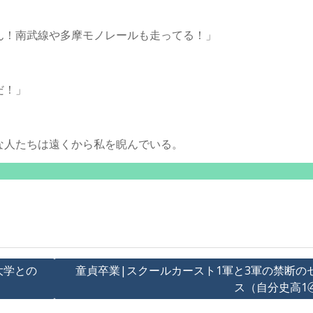
ん！南武線や多摩モノレールも走ってる！」
だ！」
な人たちは遠くから私を睨んでいる。
大学との
童貞卒業|スクールカースト1軍と3軍の禁断の
ス（自分史高1④