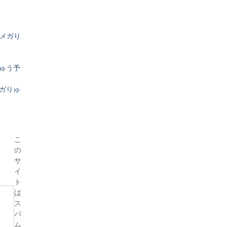
らメガり
りゅう予
メガりゅ
こ
の
サ
イ
ト
は
ス
パ
ム