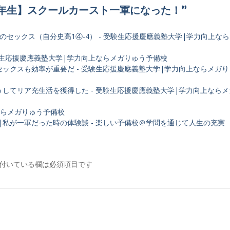
【高校一年生】スクールカースト一軍になった！”
のセックス（自分史高1④-4） - 受験生応援慶應義塾大学|学力向上な
験生応援慶應義塾大学|学力向上ならメガりゅう予備校
ックスも効率が重要だ - 受験生応援慶應義塾大学|学力向上ならメガ
してリア充生活を獲得した - 受験生応援慶應義塾大学|学力向上なら
ならメガりゅう予備校
私が一軍だった時の体験談 - 楽しい予備校＠学問を通じて人生の充実
付いている欄は必須項目です