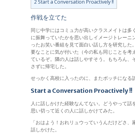
2
Start a Conversation Proactively !!
作戦を立てた
同じ中学にはコミュ力が高いクラスメイトは多
に振舞っていたかを思い出しイメージトレーニ
ったお笑い番組を見て面白い話し方を研究した
要なことに気が付いた（今の私も同じことを考
ているぞ。隣の人は話しやすそう。もちろん、
さずに帰宅した。
せっかく高校に入ったのに、またボッチになる
Start a Conversation Proactively !!
人に話しかけた経験なんてない。どうやって話
思い切って近くの人に話しかけてみた。
「おはよう！おれリュウっていうんだけどさ、
話しかけた。