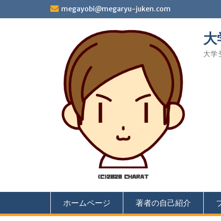
Skip
megayobi@megaryu-juken.com
to
content
大
大学
ホームページ
著者の自己紹介