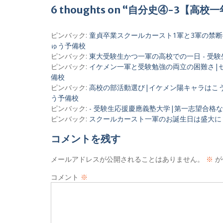
6 thoughts on “自分史④-3
ビ
ゲ
ピンバック:
童貞卒業スクールカースト1軍と3軍の禁断
ー
ゅう予備校
シ
ピンバック:
東大受験生かつ一軍の高校での一日 - 受
ピンバック:
イケメン一軍と受験勉強の両立の困難さ|セ
ョ
備校
ン
ピンバック:
高校の部活動選び|イケメン陽キャラはこう
う予備校
ピンバック:
- 受験生応援慶應義塾大学|第一志望合格
ピンバック:
スクールカースト一軍のお誕生日は盛大に|
コメントを残す
メールアドレスが公開されることはありません。
※
が
コメント
※