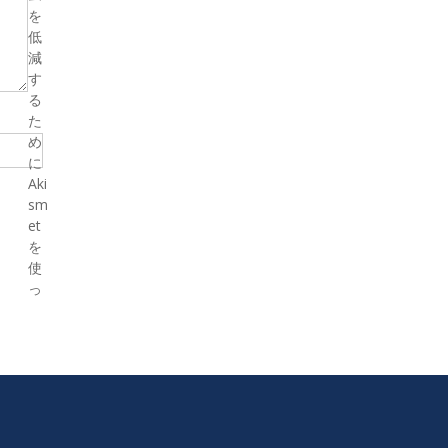
を
低
減
す
る
た
め
に
Aki
sm
et
を
使
っ