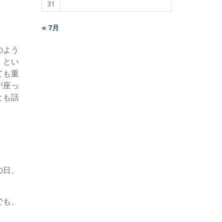
31
« 7月
のよう
」とい
ても重
が座っ
とも話
の日、
でも、