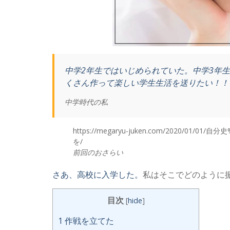
中学2年生ではいじめられていた。中学3年
くさん作って楽しい学生生活を送りたい！！
中学時代の私
https://megaryu-juken.com/2020/01
を/
前回のおさらい
さあ、高校に入学した。
私はそこでどのように
目次
[
hide
]
1
作戦を立てた