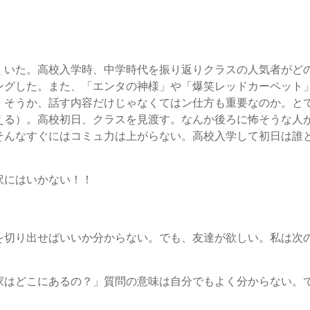
くいた。高校入学時、中学時代を振り返りクラスの人気者がど
ングした。また、「エンタの神様」や「爆笑レッドカーペット
。そうか、話す内容だけじゃなくてはン仕方も重要なのか。と
える）。高校初日、クラスを見渡す。なんか後ろに怖そうな人
そんなすぐにはコミュ力は上がらない。高校入学して初日は誰
訳にはいかない！！
を切り出せばいいか分からない。でも、友達が欲しい。私は次
家はどこにあるの？」質問の意味は自分でもよく分からない。