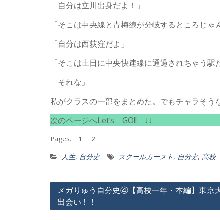
「自分は立川出身だよ！」
「そこは中央線と青梅線が分岐するところじゃ
「自分は西荻窪だよ」
「そこは土日に中央快速線に通過されちゃう駅
「それな」
私がクラスの一部をまとめた。でもチャラそう
次のページへLet’s GO!! ↓↓
Pages:
1
2
人生
,
自分史
スクールカースト
,
自分史
,
高校
投
メガりゅう自分史④【高校一年・本編】東京
出会い！！
稿
ナ