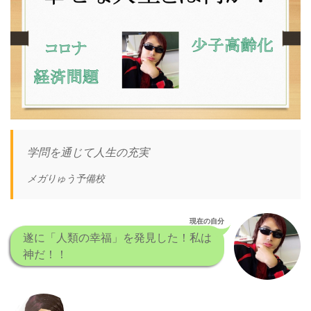
学問を通じて人生の充実
メガりゅう予備校
現在の自分
遂に「人類の幸福」を発見した！私は
神だ！！