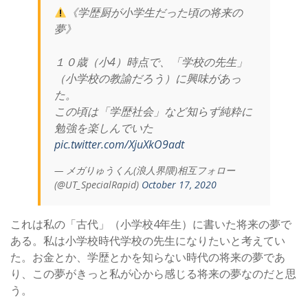
《学歴厨が小学生だった頃の将来の
夢》
１０歳（小4）時点で、「学校の先生」
（小学校の教諭だろう）に興味があっ
た。
この頃は「学歴社会」など知らず純粋に
勉強を楽しんでいた
pic.twitter.com/XjuXkO9adt
— メガりゅうくん(浪人界隈)相互フォロー
(@UT_SpecialRapid)
October 17, 2020
これは私の「古代」（小学校4年生）に書いた将来の夢で
ある。私は小学校時代学校の先生になりたいと考えてい
た。お金とか、学歴とかを知らない時代の将来の夢であ
り、この夢がきっと私が心から感じる将来の夢なのだと思
う。