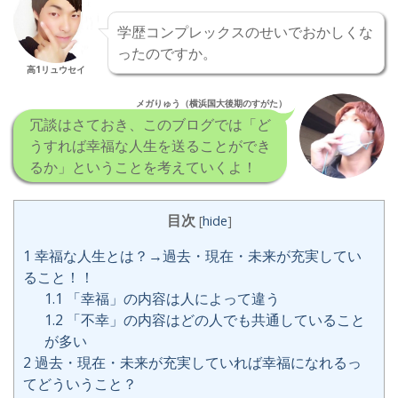
学歴コンプレックスのせいでおかしくな
ったのですか。
高1リュウセイ
メガりゅう（横浜国大後期のすがた）
冗談はさておき、このブログでは「ど
うすれば幸福な人生を送ることができ
るか」ということを考えていくよ！
目次
[
hide
]
1
幸福な人生とは？→過去・現在・未来が充実してい
ること！！
1.1
「幸福」の内容は人によって違う
1.2
「不幸」の内容はどの人でも共通していること
が多い
2
過去・現在・未来が充実していれば幸福になれるっ
てどういうこと？