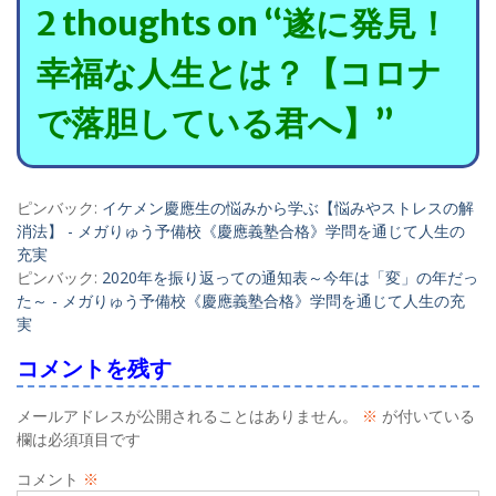
ゲ
2 thoughts on “遂に発見！
ー
幸福な人生とは？【コロナ
シ
で落胆している君へ】”
ョ
ン
ピンバック:
イケメン慶應生の悩みから学ぶ【悩みやストレスの解
消法】 - メガりゅう予備校《慶應義塾合格》学問を通じて人生の
充実
ピンバック:
2020年を振り返っての通知表～今年は「変」の年だっ
た～ - メガりゅう予備校《慶應義塾合格》学問を通じて人生の充
実
コメントを残す
メールアドレスが公開されることはありません。
※
が付いている
欄は必須項目です
コメント
※