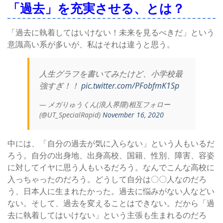
「過去」を充実させる、とは？
「過去に執着してはいけない！未来を見るべきだ」という
意識高い系が多いが、私はそれは違うと思う。
人生グラフを書いてみたけど、小学校最
強すぎ！！
pic.twitter.com/PFobfmK1Sp
— メガりゅうくん(浪人界隈)相互フォロー
(@UT_SpecialRapid)
November 16, 2020
中には、「自分の過去が気に入らない」という人もいるだ
ろう。自分の出身地、出身高校、国籍、性別、障害、容姿
に対してイヤに思う人もいるだろう。なんでこんな高校に
入っちゃったのだろう。どうして自分は〇〇人なのだろ
う、日本人に生まれたかった。過去に悩みがない人などい
ない。そして、過去を変えることはできない。だから「過
去に執着してはいけない」という主張も生まれるのだろ