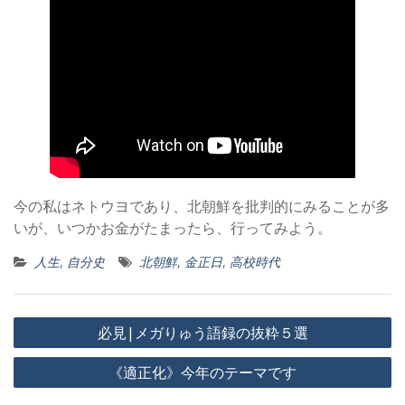
今の私はネトウヨであり、北朝鮮を批判的にみることが多
いが、いつかお金がたまったら、行ってみよう。
人生
,
自分史
北朝鮮
,
金正日
,
高校時代
投
必見|メガりゅう語録の抜粋５選
稿
《適正化》今年のテーマです
ナ
ビ