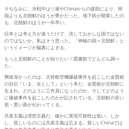
※ちなみに、冷戦中はソ連やChinaからの援助により、韓
国よりも北朝鮮のほうが豊かだった。地下鉄が開業したの
も、北朝鮮のほうが一年早い。
日本とは考え方が違うだけで、決しておかしな国ではない
のではないか。私はそう思った。「神秘の国＝北朝鮮」と
いうイメージが脳裏によぎる。
もっと北朝鮮のことが知りたい！図書館でどんどん調べ
た。
興味深かったのは、大韓航空機爆破事件を起こした金賢姫
の自伝『いま、女として』という本だ。金賢姫が北朝鮮に
生まれ、どのように工作員になったのか、そしてどのよう
に爆破事件を起こしたのかが記されている。北朝鮮の良い
面・悪い面が伝わってくる。
共産主義は理想主義だ。確かに実現可能性は低い。しか
し、貧しいものには共産主義は広まる。貧しいChinaでは