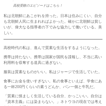
高校受験のエピソードはこちら！
私は北朝鮮にあこがれを持った。日本は住みにくい、自分
も北朝鮮人民に生まれればよかった。確かに北朝鮮は貧し
いが、偉大なる指導者の下でみな協力して働いている。美
しい。
高校時代の私は、進んで質素な生活をするようになった。
携帯は持たない。携帯は国家が国民を諜報し、不当に高い
利用料を収奪する道具に過ぎない。
服装は質素なものがいい。私はジャージで生活していた。
食事にお金を使いすぎない。私の食事といえば、学食にあ
る一杯200円くらいの素うどんか、パン一個と牛乳だ。
「質素に慎ましく生活している自分、かっこいい。自分は
『資本主義』には染まらない。」ネトウヨの現在では考え