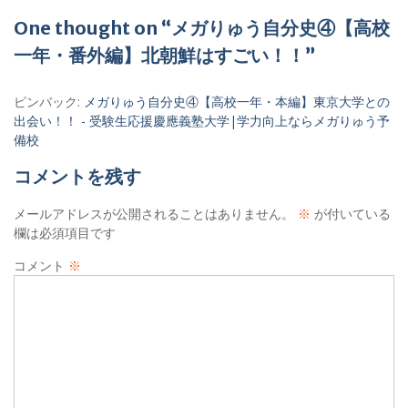
ゲ
One thought on “メガりゅう自分史④【高校
ー
一年・番外編】北朝鮮はすごい！！”
シ
ピンバック:
メガりゅう自分史④【高校一年・本編】東京大学との
ョ
出会い！！ - 受験生応援慶應義塾大学|学力向上ならメガりゅう予
ン
備校
コメントを残す
メールアドレスが公開されることはありません。
※
が付いている
欄は必須項目です
コメント
※